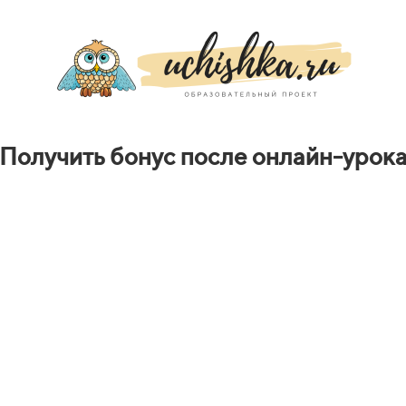
.
❅
❅
*
❆
❄
.
Получить бонус после онлайн-урок
.
*
*