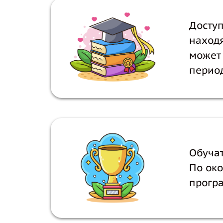
Доступ
наход
может 
перио
Обуча
По око
прогр