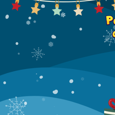
❄
❅
❄
.
❄
❄
❅
❄
❅
*
.
❅
❆
.