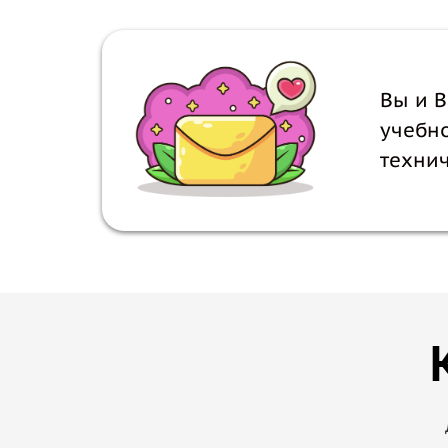
Вы и 
учебн
технич