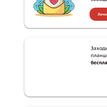
Личн
Заход
планш
беспл