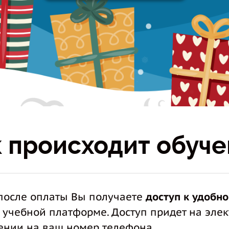
❅
*
*
❅
 происходит обуч
 после оплаты Вы получаете
доступ к удобн
учебной платформе. Доступ придет на элек
ении на ваш номер телефона.