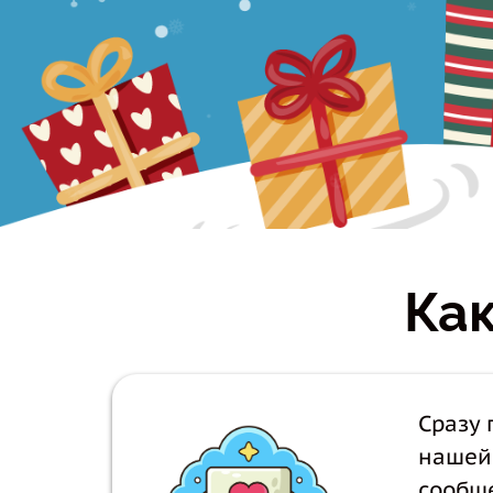
❄
.
*
.
Как
Сразу
нашей 
сообщ