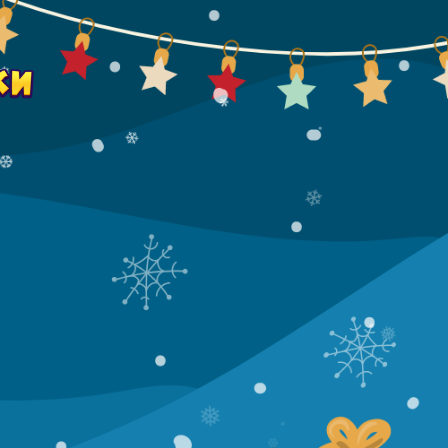
❆
❄
*
❄
.
❆
❄
❅