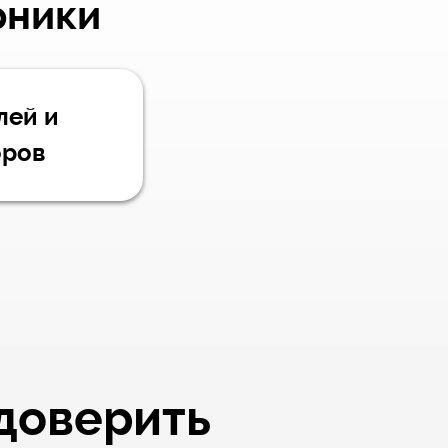
рники
лей и
оров
 доверить