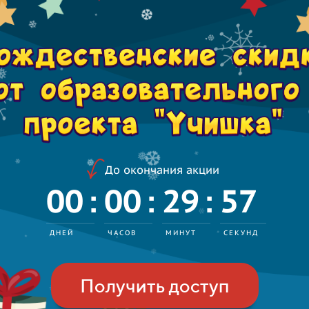
❅
❄
❄
❆
❄
*
.
❆
❅
.
❄
До окончания акции
*
00
00
29
54
:
:
:
❆
❅
*
❅
❄
❅
ДНЕЙ
ЧАСОВ
МИНУТ
СЕКУНДЫ
❄
*
Получить доступ
*
.
*
❄