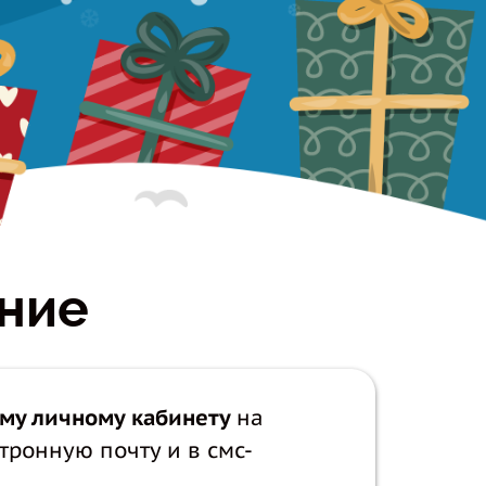
❅
*
❆
❆
ение
ому личному кабинету
на
тронную почту и в смс-