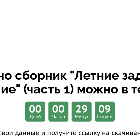
но сборник
"Летние зад
е" (часть 1)
можно в т
00
00
29
09
Дней
Часов
Минут
Секунд
свои данные и получите ссылку на скачива