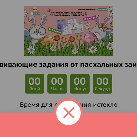
звивающие задания от пасхальных зай
00
00
00
00
Дней
Часов
Минут
Секунд
Время для скачивания истекло