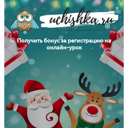
❅
❄
.
.
*
❆
❅
❆
❆
❅
❆
❆
.
.
❆
❄
❆
❆
❄
❆
❆
❅
❅
*
❆
❅
Получить бонус за регистрацию на
❅
.
❆
❆
❅
*
онлайн-урок
*
❄
❄
❆
❆
*
.
❅
❄
*
❆
❄
❅
.
❄
.
.